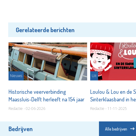
Gerelateerde berichten
Nieuws
Uit
Historische veerverbinding
Loulou & Lou en de 
n!
Maassluis-Delft herleeft na 154 jaar
Sinterklaasband in he
Redactie - 02-06-2026
Redactie - 11-11-2025
Bedrijven
Alle bedrijven