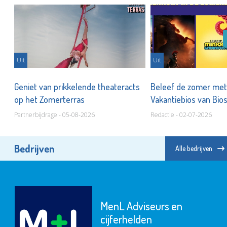
Uit
Uit
n
Geniet van prikkelende theateracts
Beleef de zomer met
op het Zomerterras
Vakantiebios van Bios
Partnerbijdrage - 05-08-2026
Redactie - 02-07-2026
Bedrijven
Alle bedrijven
MenL Adviseurs en
cijferhelden