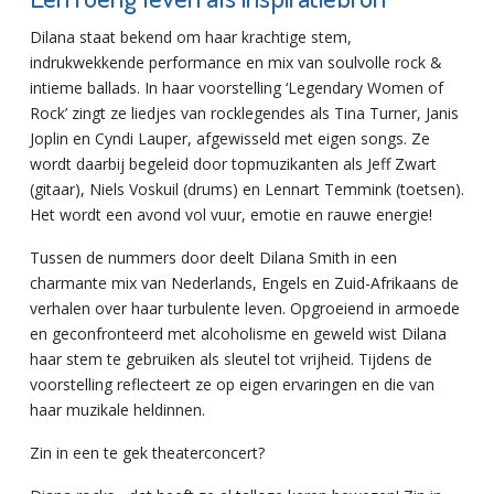
Dilana staat bekend om haar krachtige stem,
indrukwekkende performance en mix van soulvolle rock &
intieme ballads. In haar voorstelling ‘Legendary Women of
Rock’ zingt ze liedjes van rocklegendes als Tina Turner, Janis
Joplin en Cyndi Lauper, afgewisseld met eigen songs. Ze
wordt daarbij begeleid door topmuzikanten als Jeff Zwart
(gitaar), Niels Voskuil (drums) en Lennart Temmink (toetsen).
Het wordt een avond vol vuur, emotie en rauwe energie!
Tussen de nummers door deelt Dilana Smith in een
charmante mix van Nederlands, Engels en Zuid-Afrikaans de
verhalen over haar turbulente leven. Opgroeiend in armoede
en geconfronteerd met alcoholisme en geweld wist Dilana
haar stem te gebruiken als sleutel tot vrijheid. Tijdens de
voorstelling reflecteert ze op eigen ervaringen en die van
haar muzikale heldinnen.
Zin in een te gek theaterconcert?