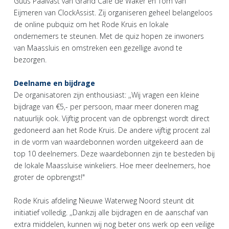
Guus Paalvast van Grand Café de Waker en Tom van
Eijmeren van ClockAssist. Zij organiseren geheel belangeloos
de online pubquiz om het Rode Kruis en lokale
ondernemers te steunen. Met de quiz hopen ze inwoners
van Maassluis en omstreken een gezellige avond te
bezorgen.
Deelname en bijdrage
De organisatoren zijn enthousiast: ,,Wij vragen een kleine
bijdrage van €5,- per persoon, maar meer doneren mag
natuurlijk ook. Vijftig procent van de opbrengst wordt direct
gedoneerd aan het Rode Kruis. De andere vijftig procent zal
in de vorm van waardebonnen worden uitgekeerd aan de
top 10 deelnemers. Deze waardebonnen zijn te besteden bij
de lokale Maassluise winkeliers. Hoe meer deelnemers, hoe
groter de opbrengst!"
Rode Kruis afdeling Nieuwe Waterweg Noord steunt dit
initiatief volledig. ,,Dankzij alle bijdragen en de aanschaf van
extra middelen, kunnen wij nog beter ons werk op een veilige