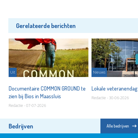
Gerelateerde berichten
Uit
Nieuws
Documentaire COMMON GROUND te
Lokale veteranendag 
zien bij Bios in Maassluis
Redactie - 30-06-2026
Redactie - 07-07-2026
Bedrijven
Alle bedrijven