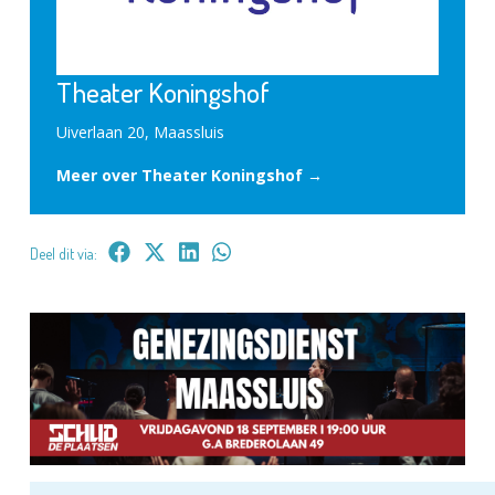
Theater Koningshof
Uiverlaan 20, Maassluis
Meer over Theater Koningshof →
Deel dit via: