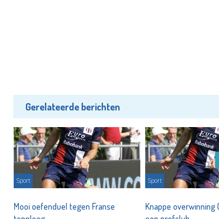
Gerelateerde berichten
Sport
Sport
Mooi oefenduel tegen Franse
Knappe overwinning 
topploeg
een profclub