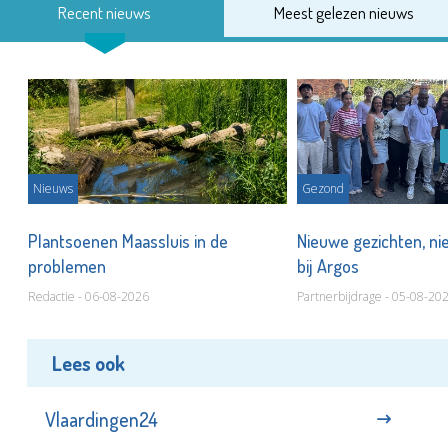
Recent nieuws
Meest gelezen nieuws
Nieuws
Gezond
s
Plantsoenen Maassluis in de
Nieuwe gezichten, ni
problemen
bij Argos
Redactie - 06-08-2026
Partnerbijdrage - 05-08-20
Lees ook
Vlaardingen24