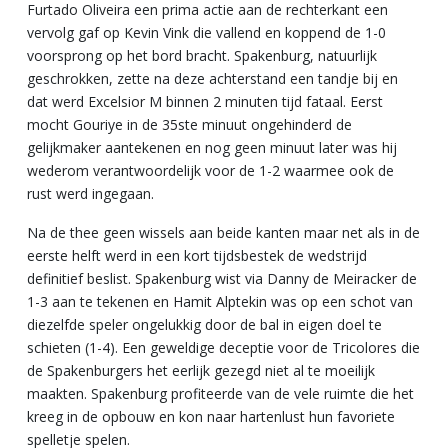
Furtado Oliveira een prima actie aan de rechterkant een
vervolg gaf op Kevin Vink die vallend en koppend de 1-0
voorsprong op het bord bracht. Spakenburg, natuurlijk
geschrokken, zette na deze achterstand een tandje bij en
dat werd Excelsior M binnen 2 minuten tijd fataal. Eerst
mocht Gouriye in de 35ste minuut ongehinderd de
gelijkmaker aantekenen en nog geen minuut later was hij
wederom verantwoordelijk voor de 1-2 waarmee ook de
rust werd ingegaan.
Na de thee geen wissels aan beide kanten maar net als in de
eerste helft werd in een kort tijdsbestek de wedstrijd
definitief beslist. Spakenburg wist via Danny de Meiracker de
1-3 aan te tekenen en Hamit Alptekin was op een schot van
diezelfde speler ongelukkig door de bal in eigen doel te
schieten (1-4). Een geweldige deceptie voor de Tricolores die
de Spakenburgers het eerlijk gezegd niet al te moeilijk
maakten. Spakenburg profiteerde van de vele ruimte die het
kreeg in de opbouw en kon naar hartenlust hun favoriete
spelletje spelen.