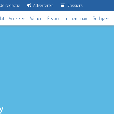
de redactie
Adverteren
Dossiers
Uit
Winkelen
Wonen
Gezond
In memoriam
Bedrijven
y