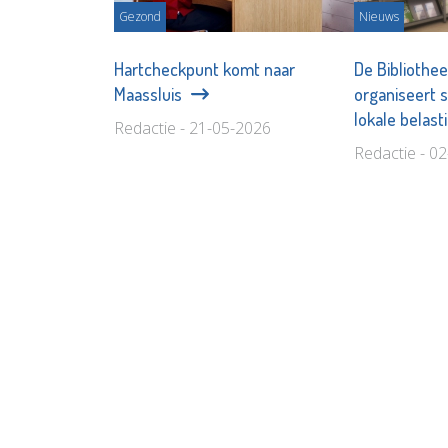
Gezond
Nieuws
Hartcheckpunt komt naar
De Bibliothe
Maassluis
organiseert 
lokale belas
Redactie - 21-05-2026
Redactie - 0