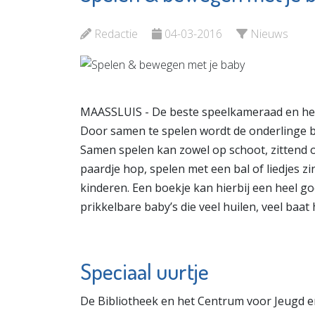
Minters
en Opv
Bekijk de pagina
Redactie
04-03-2016
Nieuws
Bekijk d
MAASSLUIS - De beste speelkameraad en het 
Door samen te spelen wordt de onderlinge ba
Samen spelen kan zowel op schoot, zittend o
paardje hop, spelen met een bal of liedjes 
kinderen. Een boekje kan hierbij een heel go
prikkelbare baby’s die veel huilen, veel baat
Speciaal uurtje
De Bibliotheek en het Centrum voor Jeugd e