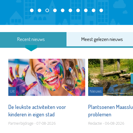
Recent nieuws
Meest gelezen nieuws
Uit
Nieuws
De leukste activiteiten voor
Plantsoenen Maasslui
kinderen in eigen stad
problemen
Partnerbijdrage - 07-08-2026
Redactie - 06-08-2026