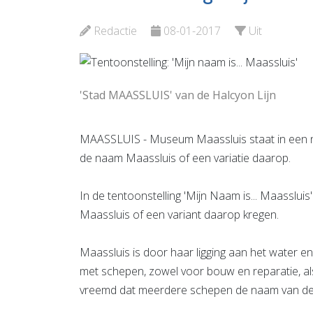
Koningshof
en cijfe
Redactie
08-01-2017
Uit
Bekijk de pagina
Bekijk d
'Stad MAASSLUIS' van de Halcyon Lijn
MAASSLUIS - Museum Maassluis staat in een ni
de naam Maassluis of een variatie daarop.
In de tentoonstelling 'Mijn Naam is... Maasslu
Maassluis of een variant daarop kregen.
Maassluis is door haar ligging aan het water en
met schepen, zowel voor bouw en reparatie, als 
vreemd dat meerdere schepen de naam van de