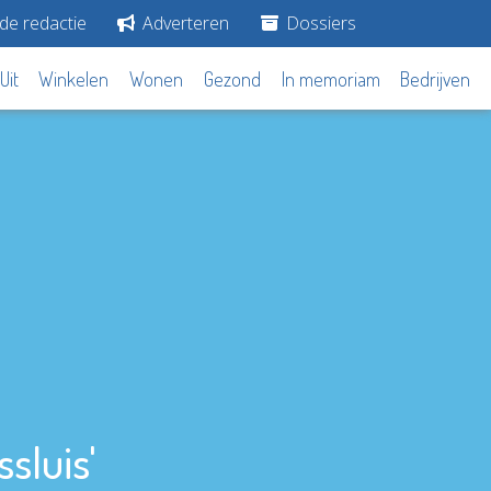
de redactie
Adverteren
Dossiers
Uit
Winkelen
Wonen
Gezond
In memoriam
Bedrijven
ssluis'