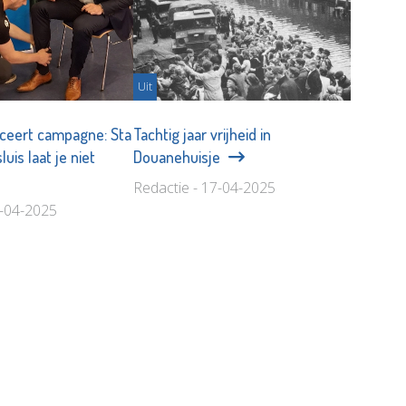
Uit
nceert campagne: Sta
Tachtig jaar vrijheid in
uis laat je niet
Douanehuisje
Redactie - 17-04-2025
8-04-2025