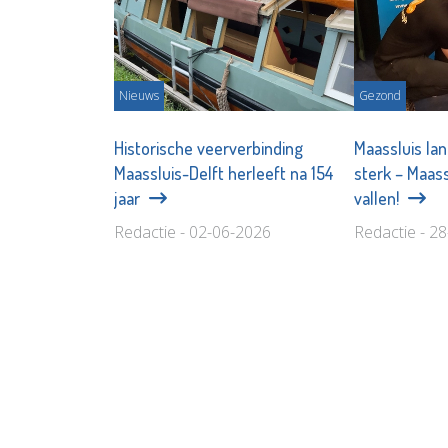
Nieuws
Gezond
Historische veerverbinding
Maassluis la
Maassluis-Delft herleeft na 154
sterk – Maassl
jaar
vallen!
Redactie - 02-06-2026
Redactie - 2