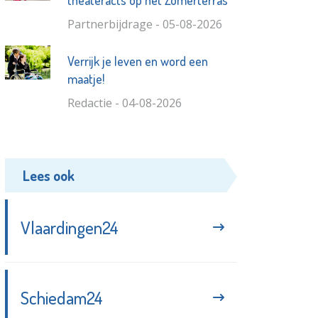
theateracts op het Zomerterras
Partnerbijdrage - 05-08-2026
Verrijk je leven en word een
maatje!
Redactie - 04-08-2026
Lees ook
Vlaardingen24
Schiedam24