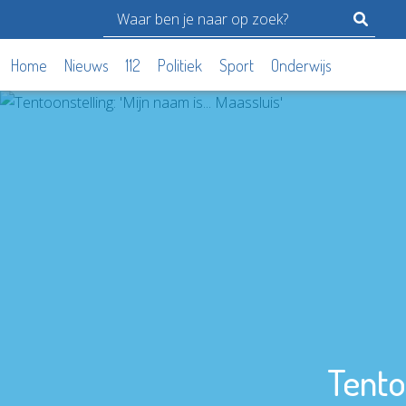
Home
Nieuws
112
Politiek
Sport
Onderwijs
Tentoo