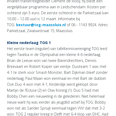
ervaren trainer/begeleider Clement de Rooij; hij biedt een
vergelijkbaar programma aan in Leidschendam. Kosten per
ochtend zijn 5 euro. De eerste ochtend in de Parkietzaal (van
10.00 – 12.00 uur) is 12 maart. Informatie bij
TOG:
bestuur@tog-maassluis.nl
of 06 - 1143 9924. Adres:
Parkietzaal, Zwaluwstraat 15, Maassluis.
Kleine nederlaag TOG 1
Het eerste team (regulier) van tafeltennisvereniging TOG leed
tegen Taveba in de Olympiahal een kleine 4-6 nederlaag.
Brian de Leeuw won van twee Barendrechters, Dennis
Breevaart en Robert Kuiper van eentje. Duoteam 1 was met
4-1 te sterk voor Smash Monster, Bart Dijkman bleef zonder
nederlaag, Paul Maan won eenmaal en met Bart de dubbel.
Ook Duo 4 won met 4-1, Kinderdijk werd geklopt door
Martijn de l’Ecluse (2) en Olav Koning (1). Duo 5 had met
Bobby Chen een nieuweling in de gelederen. Niet helemaal
nieuw want hij was eerder als jeugdlid actief bij TOG. Bobby
won net als Sander Spruijt eenmaal tegen VVV dat met 3-2
won. TOG 2 regulier kreeg in Delft met 6-4 klop van DHC. Aad