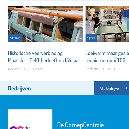
Nieuws
Sport
Historische veerverbinding
Loeiwarm maar gesl
Maassluis-Delft herleeft na 154 jaar
reünietoernooi TOG
Redactie - 02-06-2026
Redactie - 01-06-2026
Bedrijven
Alle bedrijven
De OproepCentrale