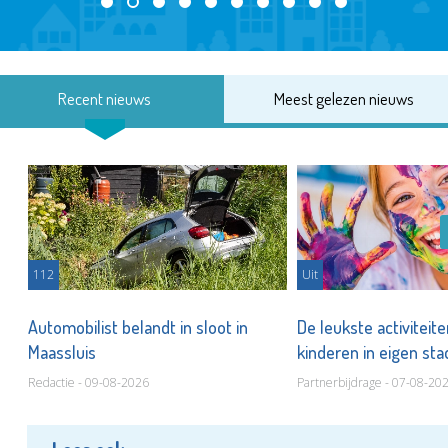
Recent nieuws
Meest gelezen nieuws
112
Uit
Automobilist belandt in sloot in
De leukste activiteit
Maassluis
kinderen in eigen st
Redactie - 09-08-2026
Partnerbijdrage - 07-08-20