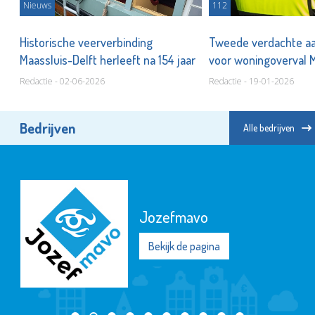
Nieuws
112
te
Historische veerverbinding
Tweede verdachte a
Maassluis-Delft herleeft na 154 jaar
voor woningoverval 
Redactie - 02-06-2026
Redactie - 19-01-2026
Bedrijven
Alle bedrijven
Jozefmavo
Bekijk de pagina