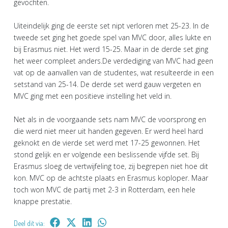
gevochten.
Uiteindelijk ging de eerste set nipt verloren met 25-23. In de
tweede set ging het goede spel van MVC door, alles lukte en
bij Erasmus niet. Het werd 15-25. Maar in de derde set ging
het weer compleet anders.De verdediging van MVC had geen
vat op de aanvallen van de studentes, wat resulteerde in een
setstand van 25-14. De derde set werd gauw vergeten en
MVC ging met een positieve instelling het veld in.
Net als in de voorgaande sets nam MVC de voorsprong en
die werd niet meer uit handen gegeven. Er werd heel hard
geknokt en de vierde set werd met 17-25 gewonnen. Het
stond gelijk en er volgende een beslissende vijfde set. Bij
Erasmus sloeg de vertwijfeling toe, zij begrepen niet hoe dit
kon. MVC op de achtste plaats en Erasmus koploper. Maar
toch won MVC de partij met 2-3 in Rotterdam, een hele
knappe prestatie.
Deel dit via: