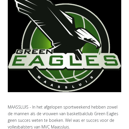
MAASSLUIS - In het afgelopen sportweekend hebben zowel
de mannen als de vrouwen van basketbalclub Green Eagles
geen succes weten te boeken. Wel was er succes voor de
volleybalsters van MVC Maassluis.