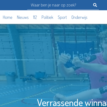
Home
Nieuws
112
Politiek
Sport
Onderwijs
Verrassende winnaa