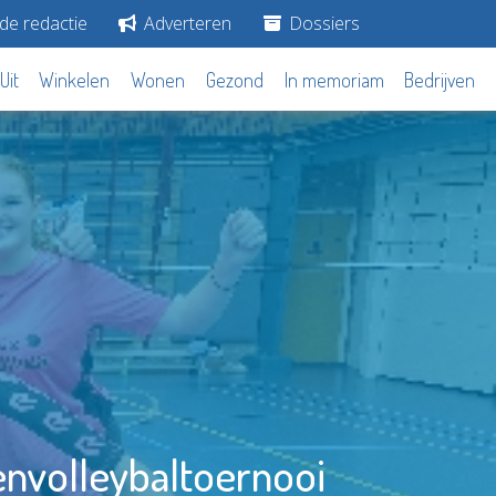
de redactie
Adverteren
Dossiers
Uit
Winkelen
Wonen
Gezond
In memoriam
Bedrijven
envolleybaltoernooi