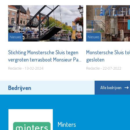
Nieuws
Nieuws
s
Stichting Monstersche Sluis tegen
Monstersche Sluis to
vergroten terrasboot Monsieur Paul
gesloten
Redactie - 13-02-2024
Redactie - 22-07-2022
Bedrijven
Alle bedrijven
Minters