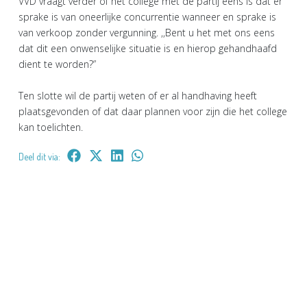
VVD vraagt verder of het college met de partij eens is dat er
sprake is van oneerlijke concurrentie wanneer en sprake is
van verkoop zonder vergunning. ,,Bent u het met ons eens
dat dit een onwenselijke situatie is en hierop gehandhaafd
dient te worden?”
Ten slotte wil de partij weten of er al handhaving heeft
plaatsgevonden of dat daar plannen voor zijn die het college
kan toelichten.
Deel dit via: