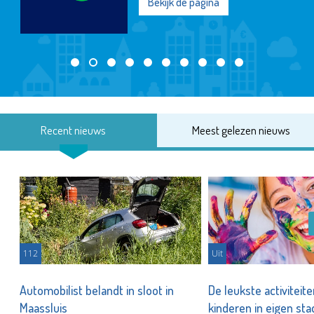
Bekijk de pagina
Recent nieuws
Meest gelezen nieuws
112
Uit
Automobilist belandt in sloot in
De leukste activiteit
Maassluis
kinderen in eigen st