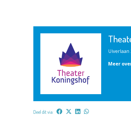
Theat
Uiverlaan 
Meer ove
Deel dit via: