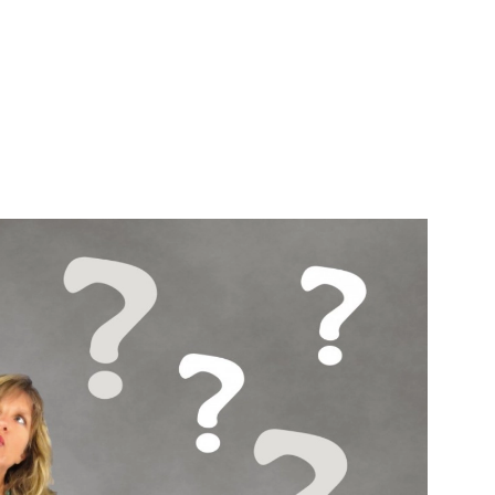
Schiedam
Samen zijn wij
gen e.o.
Maassluis
e pagina
Bekijk de pagina