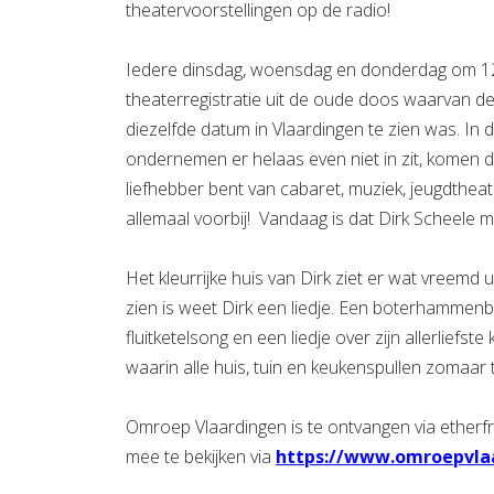
theatervoorstellingen op de radio!
Iedere dinsdag, woensdag en donderdag om 12
theaterregistratie uit de oude doos waarvan de a
diezelfde datum in Vlaardingen te zien was. In 
ondernemen er helaas even niet in zit, komen d
liefhebber bent van cabaret, muziek, jeugdthea
allemaal voorbij! Vandaag is dat Dirk Scheele 
Het kleurrijke huis van Dirk ziet er wat vreemd ui
zien is weet Dirk een liedje. Een boterhamme
fluitketelsong en een liedje over zijn allerliefst
waarin alle huis, tuin en keukenspullen zomaar 
Omroep Vlaardingen is te ontvangen via etherfr
mee te bekijken via
https://www.omroepvlaa