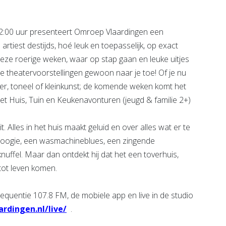
:00 uur presenteert Omroep Vlaardingen een
rtiest destijds, hoé leuk en toepasselijk, op exact
deze roerige weken, waar op stap gaan en leuke uitjes
e theatervoorstellingen gewoon naar je toe! Of je nu
ter, toneel of kleinkunst; de komende weken komt het
met Huis, Tuin en Keukenavonturen (jeugd & familie 2+)
t. Alles in het huis maakt geluid en over alles wat er te
nboogie, een wasmachineblues, een zingende
e knuffel. Maar dan ontdekt hij dat het een toverhuis,
tot leven komen.
equentie 107.8 FM, de mobiele app en live in de studio
rdingen.nl/live/
.​​​​​​​