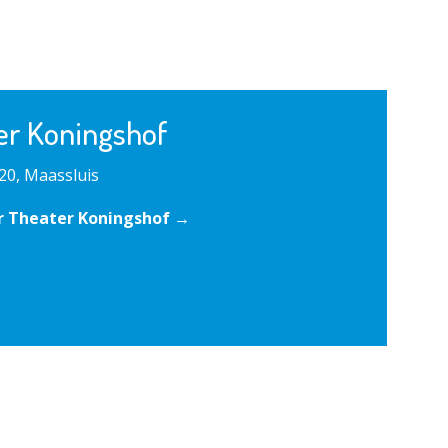
er Koningshof
20, Maassluis
r Theater Koningshof →