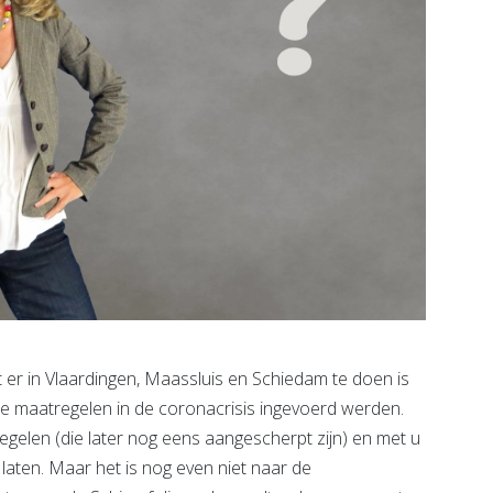
n Vlaardingen, Maassluis en Schiedam te doen is
de maatregelen in de coronacrisis ingevoerd werden.
gelen (die later nog eens aangescherpt zijn) en met u
aten. Maar het is nog even niet naar de