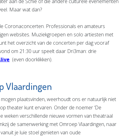
ter aan de Schie of die andere culturele evenementen
veel. Maar wat dan?
jn de Coronaconcerten. Professionals en amateurs
igen websites. Muziekgroepen en solo artiesten met
kunt het overzicht van de concerten per dag vooraf
vond om 21:30 uur speelt daar Dri3man: drie
live
(even doorklikken).
p Vlaardingen
n mogen plaatsvinden, weerhoudt ons er natuurlijk niet
lop theater kunt ervaren. Onder de noemer ‘De
e weken verschillende nieuwe vormen van theatraal
 dankzij de samenwerking met Omroep Vlaardingen, naar
r vanuit je luie stoel genieten van oude