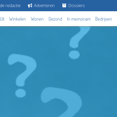
de redactie
Adverteren
Dossiers
Uit
Winkelen
Wonen
Gezond
In memoriam
Bedrijven