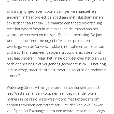
Elidrissi ging, gedreven door ervaringen van haarzelf en
anderen, in haar project de strijd aan met 'slutshaming' en
seksistisch taalgebruik. Ze maakte een theatervoorstelling
over het woord 'hoer'in vele talen, en de impact van het
woord op vrouwen en meisjes. En de samenleving. De jury
onderkent de 'enorme urgentie' van het project en is
overtuigd van de 'onverschrokken motivatie en ambitie' van
Elidrissi. "Hier staat een dappere vrouw die zich de mond
niet laat snoeren!" Maar het finale oordeel over het plan was
toch dat het nog niet ver genoeg gevorderd is "Nu is het nog
iets te vroeg, maar dit project moet en zal er in de toekomst
komen!"
Waterweg Street Art wil gerenommeerde kunstenaars uit
niet-Westerse landen koppelen aan beginnende lokale
makers in de regio Waterweg-Noord met Rotterdam om
samen te werken aan 'street art'. Het idee van Joke Bakker
van Open Art Exchange is om een fietsroute te maken langs