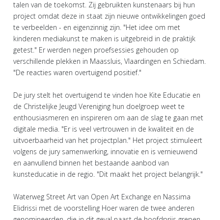
talen van de toekomst. Zij gebruikten kunstenaars bij hun
project omdat deze in staat zijn nieuwe ontwikkelingen goed
te verbeelden - en eigenzinnig zijn. "Het idee om met
kinderen mediakunst te maken is uitgebreid in de praktijk
getest." Er werden negen proefsessies gehouden op
verschillende plekken in Maassluis, Vlaardingen en Schiedam.
"De reacties waren overtuigend positief."
De jury stelt het overtuigend te vinden hoe Kite Educatie en
de Christelijke Jeugd Vereniging hun doelgroep weet te
enthousiasmeren en inspireren om aan de slag te gaan met
digitale media. "Er is veel vertrouwen in de kwaliteit en de
uitvoerbaarheid van het projectplan." Het project stimuleert
volgens de jury samenwerking, innovatie en is vernieuwend
en aanvullend binnen het bestaande aanbod van
kunsteducatie in de regio. "Dit maakt het project belangrijk."
Waterweg Street Art van Open Art Exchange en Nassima
Elidrissi met de voorstelling Hoer waren de twee anderen
genomineerden, die in dit geval naast de hoofdprijs grepen.