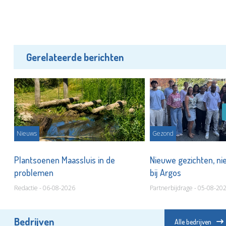
Gerelateerde berichten
Nieuws
Gezond
Plantsoenen Maassluis in de
Nieuwe gezichten, ni
problemen
bij Argos
Redactie - 06-08-2026
Partnerbijdrage - 05-08-20
Bedrijven
Alle bedrijven