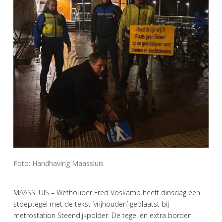
Foto: Handhaving Maassluis
MAASSLUIS – Wethouder Fred Voskamp heeft dinsdag een
stoeptegel met de tekst ‘vrijhouden’ geplaatst bij
metrostation Steendijkpolder. De tegel en extra borden