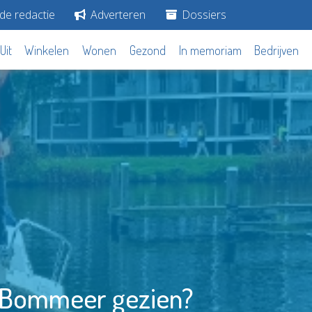
de redactie
Adverteren
Dossiers
Uit
Winkelen
Wonen
Gezond
In memoriam
Bedrijven
g Bommeer gezien?