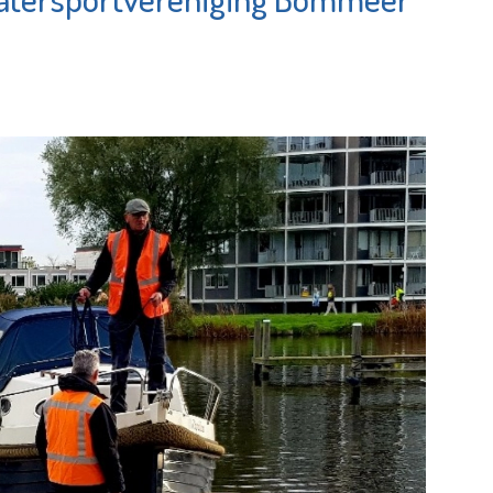
MAES notarissen
e pagina
Bekijk de pagina