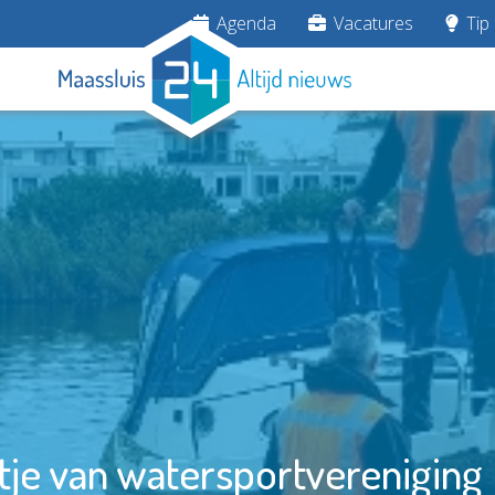
Agenda
Vacatures
Tip 
otje van watersportverenigin