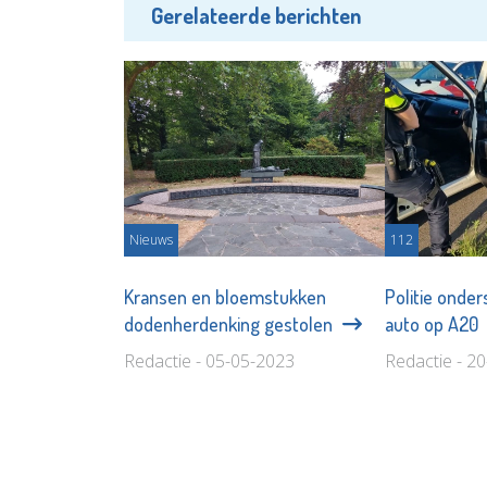
Gerelateerde berichten
Nieuws
112
Kransen en bloemstukken
Politie onde
dodenherdenking gestolen
auto op A20
Redactie - 05-05-2023
Redactie - 2