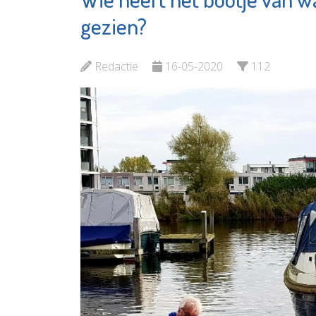
en Opvang
gezien?
Bekijk d
Bekijk de pagina
Redactie
16-05-2020
112