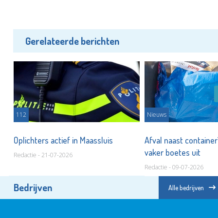
Gerelateerde berichten
112
Nieuws
Oplichters actief in Maassluis
Afval naast container
ar
vaker boetes uit
Redactie - 21-07-2026
Redactie - 09-07-2026
Bedrijven
Alle bedrijven