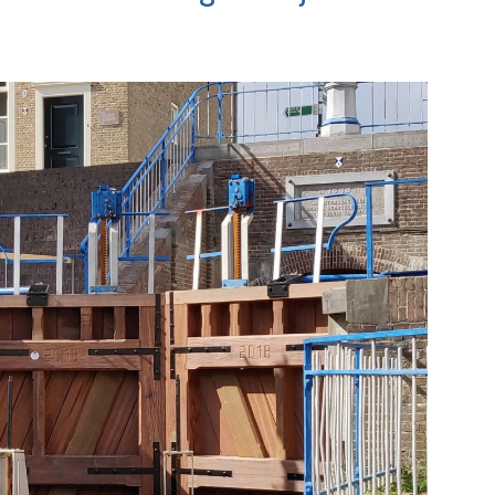
Maassluis
e pagina
Bekijk de pagina