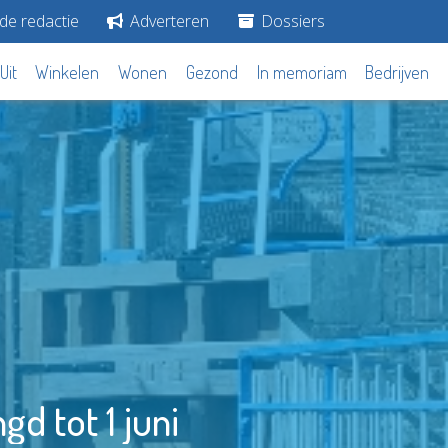
de redactie
Adverteren
Dossiers
Uit
Winkelen
Wonen
Gezond
In memoriam
Bedrijven
d tot 1 juni