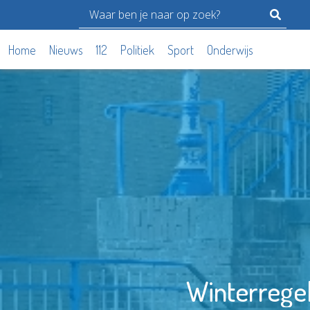
Home
Nieuws
112
Politiek
Sport
Onderwijs
Winterregel