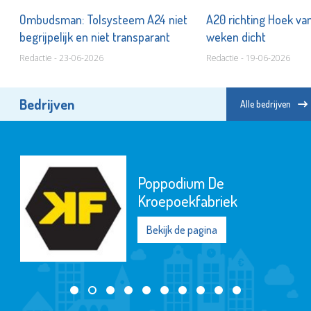
Ombudsman: Tolsysteem A24 niet
A20 richting Hoek va
ar
begrijpelijk en niet transparant
weken dicht
Redactie - 23-06-2026
Redactie - 19-06-2026
Bedrijven
Alle bedrijven
Poppodium De
Kroepoekfabriek
Bekijk de pagina