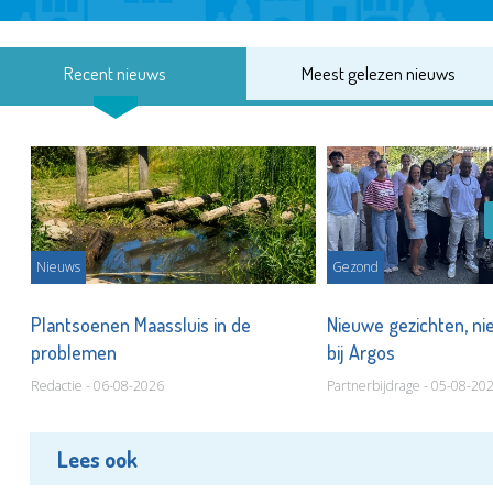
Recent nieuws
Meest gelezen nieuws
Nieuws
Gezond
s
Plantsoenen Maassluis in de
Nieuwe gezichten, ni
problemen
bij Argos
Redactie - 06-08-2026
Partnerbijdrage - 05-08-20
Lees ook