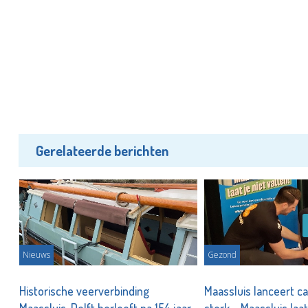
Gerelateerde berichten
Nieuws
Gezond
Historische veerverbinding
Maassluis lanceert c
Maassluis-Delft herleeft na 154 jaar
sterk – Maassluis laat