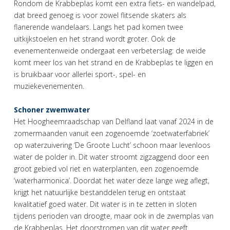
Rondom de Krabbeplas komt een extra fiets- en wandelpad,
dat breed genoeg is voor zowel flitsende skaters als
flanerende wandelaars. Langs het pad komen twee
uitkijkstoelen en het strand wordt groter. Ook de
evenementenweide ondergaat een verbeterslag: de weide
komt meer los van het strand en de Krabbeplas te liggen en
is bruikbaar voor allerlei sport-, spel- en
muziekevenementen.
Schoner zwemwater
Het Hoogheemraadschap van Delfland laat vanaf 2024 in de
zomermaanden vanuit een zogenoemde ‘zoetwaterfabriek’
op waterzuivering ‘De Groote Lucht’ schoon maar levenloos
water de polder in. Dit water stroomt zigzaggend door een
groot gebied vol riet en waterplanten, een zogenoemde
‘waterharmonica’. Doordat het water deze lange weg aflegt,
krijgt het natuurlijke bestanddelen terug en ontstaat
kwalitatief goed water. Dit water is in te zetten in sloten
tijdens perioden van droogte, maar ook in de zwemplas van
de Krabbeplas. Het doorstromen van dit water geeft