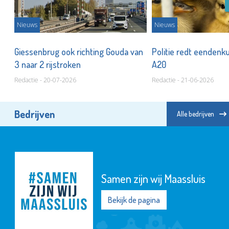
Nieuws
Nieuws
ee
Giessenbrug ook richting Gouda van
Politie redt eendenk
3 naar 2 rijstroken
A20
Redactie - 20-07-2026
Redactie - 21-06-2026
Bedrijven
Alle bedrijven
Samen zijn wij Maassluis
Bekijk de pagina