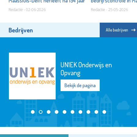
Maassluis-Delft herleeft na 154 jaar
bedrijfscontrole in M
Redactie - 02-06-2026
Redactie - 25-05-2026
Bedrijven
Alle bedrijven
UN1EK Onderwijs en
Opvang
Bekijk de pagina