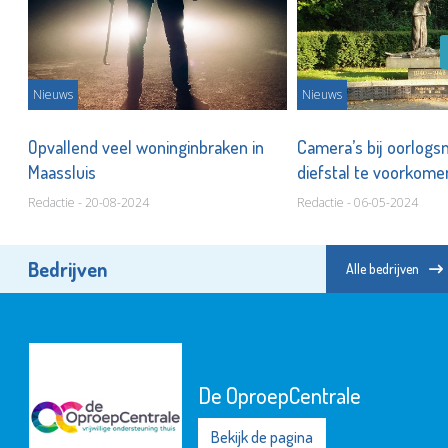
Nieuws
Nieuws
Opvallend veel woninginbraken in
Camera’s bij oorlo
Maassluis
diefstal te voorkom
Redactie - 20-08-2024
Redactie - 06-05-2024
Bedrijven
Alle bedrijven
De OproepCentrale
Bekijk de pagina