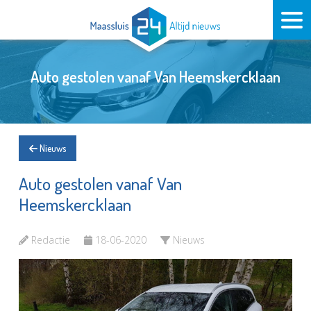
Auto gestolen vanaf Van Heemskercklaan
Nieuws
Auto gestolen vanaf Van
Heemskercklaan
Redactie
18-06-2020
Nieuws