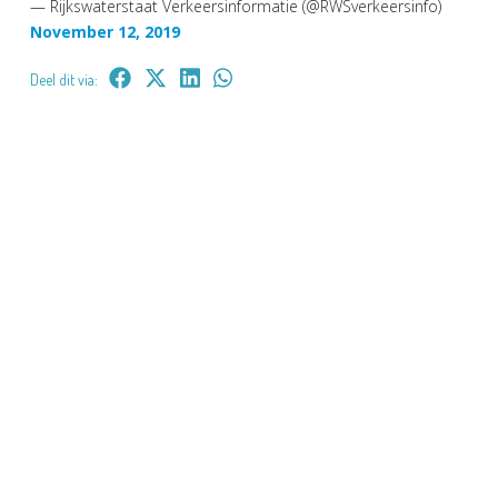
— Rijkswaterstaat Verkeersinformatie (@RWSverkeersinfo)
November 12, 2019
Deel dit via: