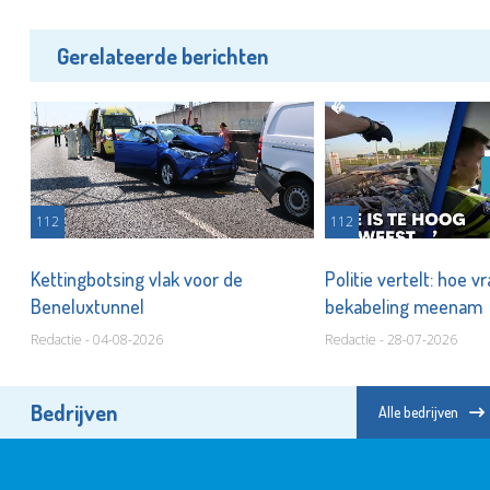
Gerelateerde berichten
112
112
Kettingbotsing vlak voor de
Politie vertelt: hoe 
Beneluxtunnel
bekabeling meenam
Redactie - 04-08-2026
Redactie - 28-07-2026
Bedrijven
Alle bedrijven