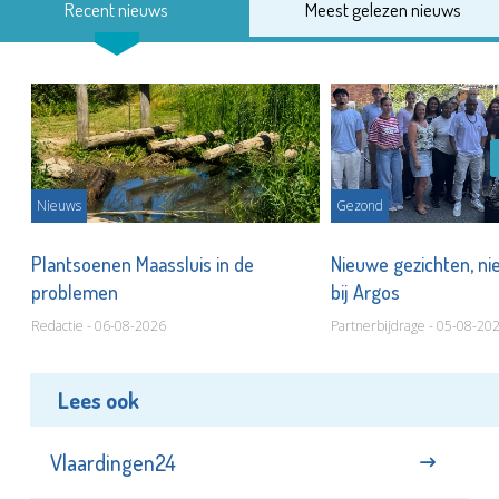
Recent nieuws
Meest gelezen nieuws
Nieuws
Gezond
s
Plantsoenen Maassluis in de
Nieuwe gezichten, ni
problemen
bij Argos
Redactie - 06-08-2026
Partnerbijdrage - 05-08-20
Lees ook
Vlaardingen24