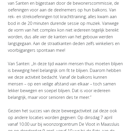
van Santen en bijgestaan door de bewonerscommissie, de
oefeningen voor aan de deelnemers op hun balkons. Van
rek- en strekoefeningen tot krachttraining; alles kwam aan
bod in de 20 minuten durende sessie op muziek. Vanwege
de vorm van het complex kon niet iedereen tegelijk bereikt
worden, dus alle vier de kanten van het gebouw werden
langsgegaan. Aan de straatkanten deden zelfs winkeliers en
voorbijgangers spontaan mee!
Van Santen: ,,In deze tijd waarin mensen thuis moeten blijven
is beweging heel belangrijk om fit te blijven. Daarom hebben
we deze activiteit bedacht. Vanaf de balkons kunnen
mensen – op een veilige afstand van elkaar – toch samen
lekker bewegen en soepel blijven. Dat is voor iedereen
belangrijk, maar voor senioren des te meer.”
Gezien het succes van deze beweegactiviteit zal deze ook
op andere locaties worden gegeven: Op dinsdag 7 april
vanaf 10.00 uur bij woonzorgcentrum De Vloot in Maassluis
en op donderdag 9 april vanaf 10 uur bij de flats aan de