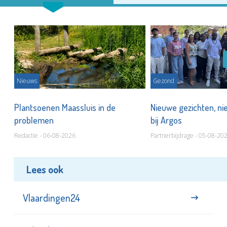
Nieuws
Gezond
s
Plantsoenen Maassluis in de
Nieuwe gezichten, ni
problemen
bij Argos
Redactie - 06-08-2026
Partnerbijdrage - 05-08-20
Lees ook
Vlaardingen24