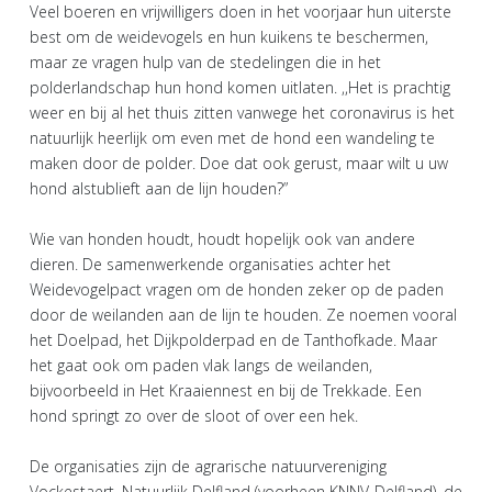
Veel boeren en vrijwilligers doen in het voorjaar hun uiterste
best om de weidevogels en hun kuikens te beschermen,
maar ze vragen hulp van de stedelingen die in het
polderlandschap hun hond komen uitlaten. ,,Het is prachtig
weer en bij al het thuis zitten vanwege het coronavirus is het
natuurlijk heerlijk om even met de hond een wandeling te
maken door de polder. Doe dat ook gerust, maar wilt u uw
hond alstublieft aan de lijn houden?”
Wie van honden houdt, houdt hopelijk ook van andere
dieren. De samenwerkende organisaties achter het
Weidevogelpact vragen om de honden zeker op de paden
door de weilanden aan de lijn te houden. Ze noemen vooral
het Doelpad, het Dijkpolderpad en de Tanthofkade. Maar
het gaat ook om paden vlak langs de weilanden,
bijvoorbeeld in Het Kraaiennest en bij de Trekkade. Een
hond springt zo over de sloot of over een hek.
De organisaties zijn de agrarische natuurvereniging
Vockestaert, Natuurlijk Delfland (voorheen KNNV-Delfland), de