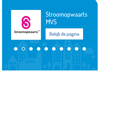
De
OproepCentrale
Bekijk de pagina