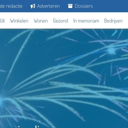
de redactie
Adverteren
Dossiers
Uit
Winkelen
Wonen
Gezond
In memoriam
Bedrijven