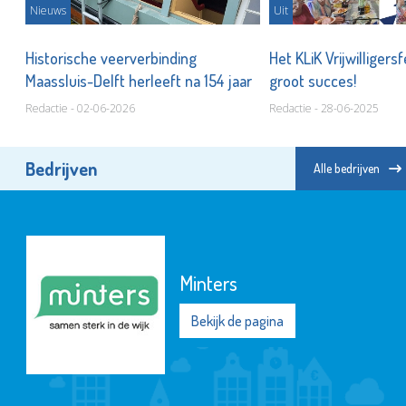
Nieuws
Uit
Historische veerverbinding
Het KLiK Vrijwilligersf
n!
Maassluis-Delft herleeft na 154 jaar
groot succes!
Redactie - 02-06-2026
Redactie - 28-06-2025
Bedrijven
Alle bedrijven
Minters
Bekijk de pagina