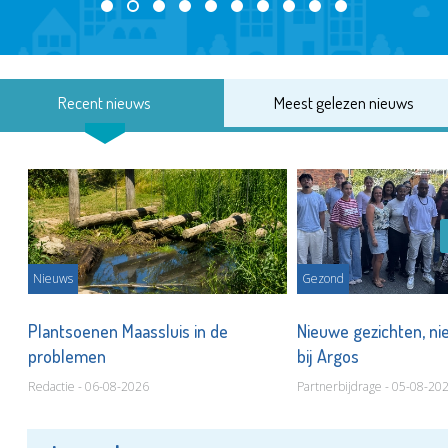
Recent nieuws
Meest gelezen nieuws
Nieuws
Gezond
s
Plantsoenen Maassluis in de
Nieuwe gezichten, ni
problemen
bij Argos
Redactie - 06-08-2026
Partnerbijdrage - 05-08-20