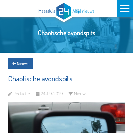
Chaotische avondspits
Nieuws
Chaotische avondspits
Redactie
24-09-2019
Nieuws