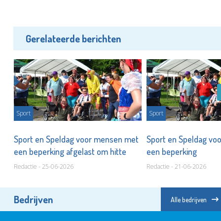
Gerelateerde berichten
Sport
Sport
Sport en Speldag voor mensen met
Sport en Speldag vo
een beperking afgelast om hitte
een beperking
Redactie - 25-06-2026
Redactie - 21-06-2026
Bedrijven
Alle bedrijven