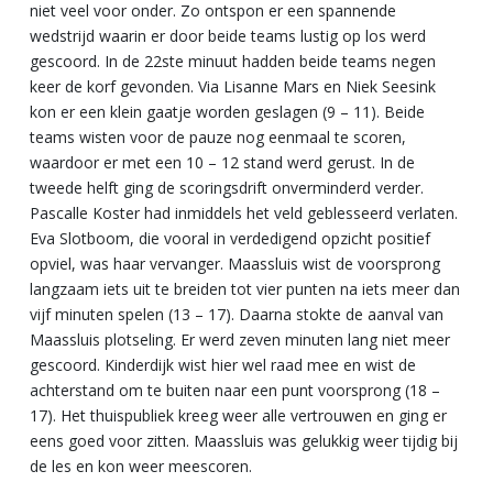
niet veel voor onder. Zo ontspon er een spannende
wedstrijd waarin er door beide teams lustig op los werd
gescoord. In de 22ste minuut hadden beide teams negen
keer de korf gevonden. Via Lisanne Mars en Niek Seesink
kon er een klein gaatje worden geslagen (9 – 11). Beide
teams wisten voor de pauze nog eenmaal te scoren,
waardoor er met een 10 – 12 stand werd gerust. In de
tweede helft ging de scoringsdrift onverminderd verder.
Pascalle Koster had inmiddels het veld geblesseerd verlaten.
Eva Slotboom, die vooral in verdedigend opzicht positief
opviel, was haar vervanger. Maassluis wist de voorsprong
langzaam iets uit te breiden tot vier punten na iets meer dan
vijf minuten spelen (13 – 17). Daarna stokte de aanval van
Maassluis plotseling. Er werd zeven minuten lang niet meer
gescoord. Kinderdijk wist hier wel raad mee en wist de
achterstand om te buiten naar een punt voorsprong (18 –
17). Het thuispubliek kreeg weer alle vertrouwen en ging er
eens goed voor zitten. Maassluis was gelukkig weer tijdig bij
de les en kon weer meescoren.