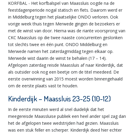
KORFBAL - Het korfbalspel van Maassluis oogde na de
feestdagenperiode nogal statisch en flets. Daarom werd er
in Middelburg tegen het plaatselijke ONDO verloren. Ook
vorige week thuis tegen Merwede gingen de bezoekers er
met de winst van door. Hierna was de riante voorsprong van
CKC Maassluis op die twee naaste concurrenten geslonken
tot slechts twee en één punt. ONDO Middelburg en
Merwede namen het zaterdagmiddag tegen elkaar op.
Merwede wist daarin de winst te behalen (17 – 14).
Afgelopen zaterdag reisde Maassluis af naar Kinderdijk, dat
als outsider ook nog een beetje om de titel meedeed. De
eerste overwinning van 2015 moest worden binnengehaald
om de eerste plaats vast te houden.
Kinderdijk – Maassluis 23-25 (10-12)
In de eerste minuten werd al snel duidelijk dat het
meegereisde Maassluise publiek een heel ander spel zag dan
het de afgelopen twee wedstrijden had gezien. Maassluis
was een stuk feller en scherper. Kinderdijk deed hier echter