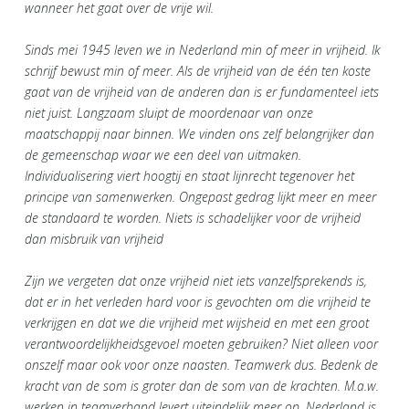
wanneer het gaat over de vrije wil.
Sinds mei 1945 leven we in Nederland min of meer in vrijheid. Ik
schrijf bewust min of meer. Als de vrijheid van de één ten koste
gaat van de vrijheid van de anderen dan is er fundamenteel iets
niet juist. Langzaam sluipt de moordenaar van onze
maatschappij naar binnen. We vinden ons zelf belangrijker dan
de gemeenschap waar we een deel van uitmaken.
Individualisering viert hoogtij en staat lijnrecht tegenover het
principe van samenwerken. Ongepast gedrag lijkt meer en meer
de standaard te worden. Niets is schadelijker voor de vrijheid
dan misbruik van vrijheid
Zijn we vergeten dat onze vrijheid niet iets vanzelfsprekends is,
dat er in het verleden hard voor is gevochten om die vrijheid te
verkrijgen en dat we die vrijheid met wijsheid en met een groot
verantwoordelijkheidsgevoel moeten gebruiken? Niet alleen voor
onszelf maar ook voor onze naasten. Teamwerk dus. Bedenk de
kracht van de som is groter dan de som van de krachten. M.a.w.
werken in teamverband levert uiteindelijk meer op. Nederland is,