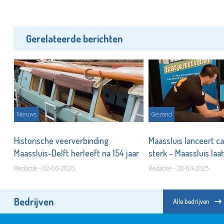
Gerelateerde berichten
Nieuws
Gezond
Historische veerverbinding
Maassluis lanceert c
Maassluis-Delft herleeft na 154 jaar
sterk – Maassluis laat
Redactie - 02-06-2026
Redactie - 28-04-2025
Bedrijven
Alle bedrijven