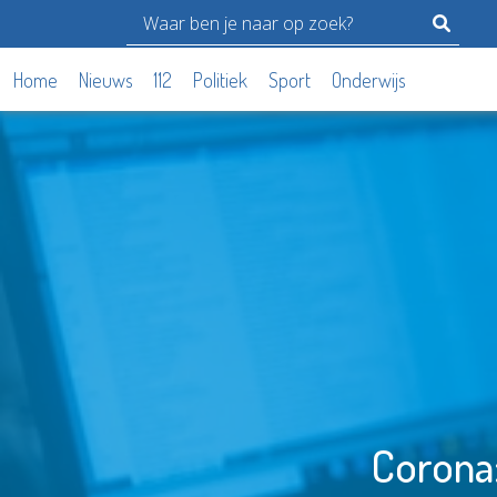
Home
Nieuws
112
Politiek
Sport
Onderwijs
Corona: