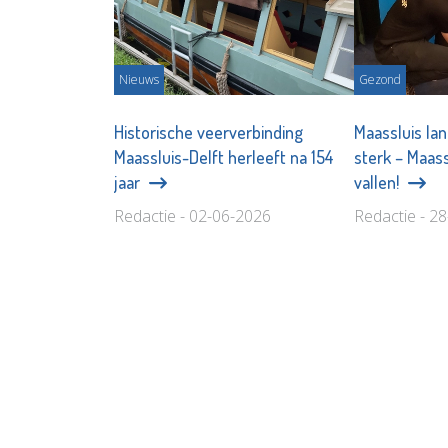
Nieuws
Gezond
Historische veerverbinding
Maassluis la
Maassluis-Delft herleeft na 154
sterk – Maassl
jaar
vallen!
Redactie - 02-06-2026
Redactie - 2