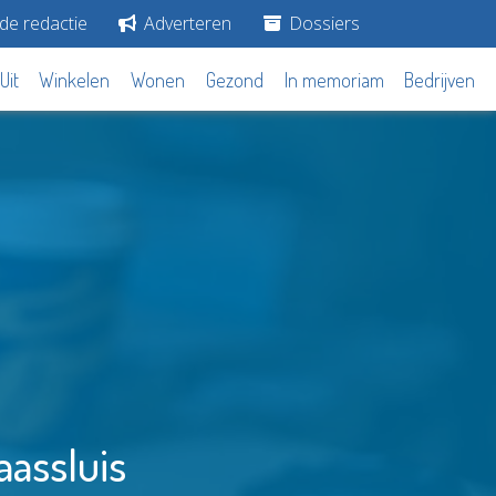
de redactie
Adverteren
Dossiers
Uit
Winkelen
Wonen
Gezond
In memoriam
Bedrijven
aassluis