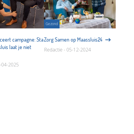
Gezond
nceert campagne: Sta
Zorg Samen op Maassluis24
uis laat je niet
Redactie - 05-12-2024
8-04-2025