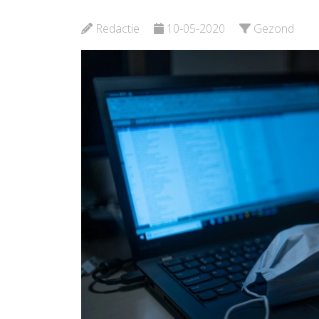
OproepCentrale
Bekijk d
Redactie
10-05-2020
Gezond
Bekijk de pagina