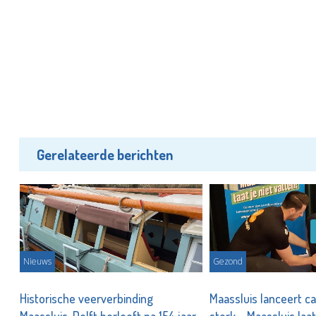
Gerelateerde berichten
Nieuws
Gezond
Historische veerverbinding
Maassluis lanceert c
Maassluis-Delft herleeft na 154 jaar
sterk – Maassluis laat