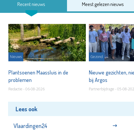
Recent nieuws
Meest gelezen nieuws
Nieuws
Gezond
s
Plantsoenen Maassluis in de
Nieuwe gezichten, ni
problemen
bij Argos
Redactie - 06-08-2026
Partnerbijdrage - 05-08-20
Lees ook
Vlaardingen24