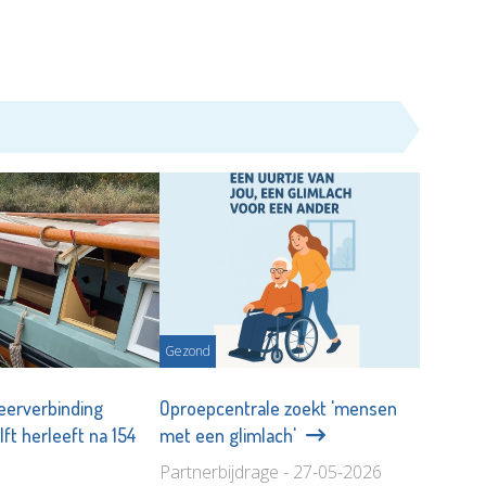
Gezond
veerverbinding
Oproepcentrale zoekt 'mensen
ft herleeft na 154
met een glimlach'
Partnerbijdrage - 27-05-2026