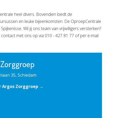
pCentrale heel divers. Bovendien biedt de
e cursussen en leuke bijeenkomsten. De OproepCentrale
pijkenisse. Wil jij ons team van vrijwilligers versterken?
contact met ons op via 010 - 427 81 77 of per e-mail
 Zorggroep
laan 35, Schiedam
r Argos Zorggroep →