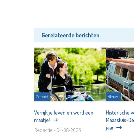
Gerelateerde berichten
Gezond
Nieuws
Verrijk je leven en word een
Historische 
maatje!
Maassluis-Del
jaar
Redactie - 04-08-2026