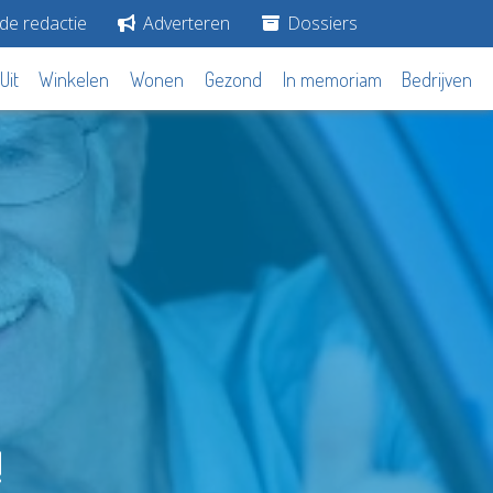
de redactie
Adverteren
Dossiers
Uit
Winkelen
Wonen
Gezond
In memoriam
Bedrijven
!