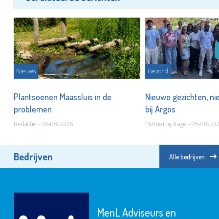
Nieuws
Gezond
Plantsoenen Maassluis in de
Nieuwe gezichten, ni
problemen
bij Argos
Redactie - 06-08-2026
Partnerbijdrage - 05-08-20
Bedrijven
Alle bedrijven
MenL Adviseurs en