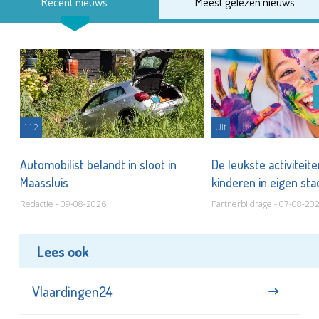
Recent nieuws
Meest gelezen nieuws
112
Uit
Automobilist belandt in sloot in
De leukste activiteit
Maassluis
kinderen in eigen st
Redactie - 09-08-2026
Partnerbijdrage - 07-08-20
Lees ook
Vlaardingen24