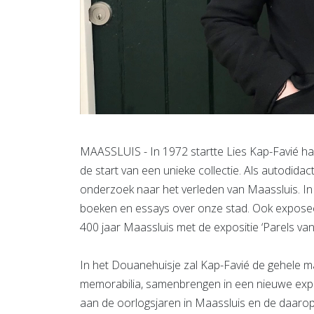
MAASSLUIS - In 1972 startte Lies Kap-Favié haa
de start van een unieke collectie. Als autodidac
onderzoek naar het verleden van Maassluis. In
boeken en essays over onze stad. Ook exposeer
400 jaar Maassluis met de expositie ‘Parels va
In het Douanehuisje zal Kap-Favié de gehele m
memorabilia, samenbrengen in een nieuwe exposit
aan de oorlogsjaren in Maassluis en de daaropv