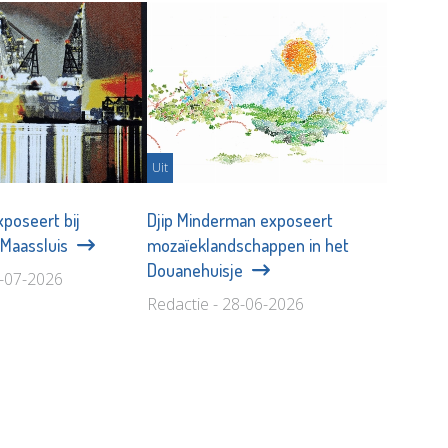
Uit
xposeert bij
Djip Minderman exposeert
 Maassluis
mozaïeklandschappen in het
Douanehuisje
4-07-2026
Redactie - 28-06-2026