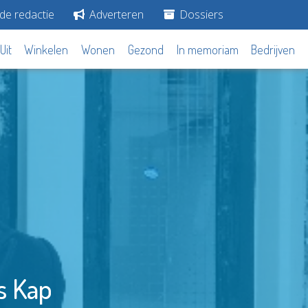
de redactie
Adverteren
Dossiers
Uit
Winkelen
Wonen
Gezond
In memoriam
Bedrijven
s Kap