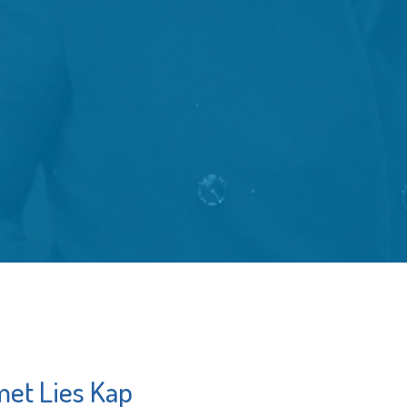
et Lies Kap
heek de
Stroomopwaarts