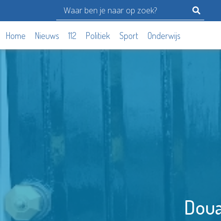
Home
Nieuws
112
Politiek
Sport
Onderwijs
Doua