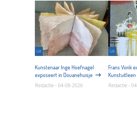
Uit
Uit
Kunstenaar Inge Hoefnagel
Frans Vonk e
exposeert in Douanehuisje
Kunstuitleen
Redactie - 04-08-2026
Redactie - 0