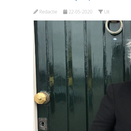
Kroepoekfabriek
Plataan
Redactie
22-05-2020
Uit
Bekijk de pagina
Bekijk d