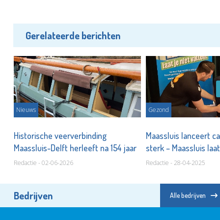
Gerelateerde berichten
Nieuws
Gezond
Historische veerverbinding
Maassluis lanceert c
Maassluis-Delft herleeft na 154 jaar
sterk – Maassluis laat
Redactie - 02-06-2026
Redactie - 28-04-2025
Bedrijven
Alle bedrijven