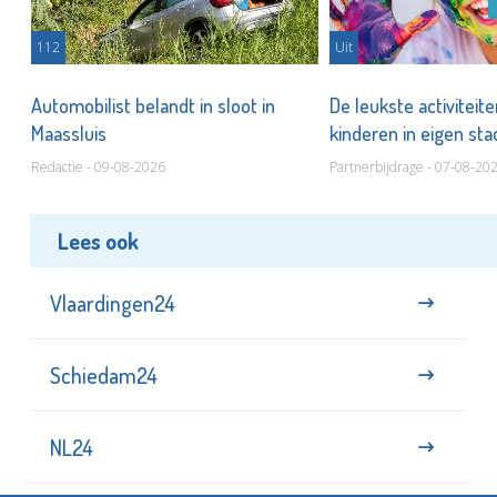
112
Uit
Automobilist belandt in sloot in
De leukste activiteit
Maassluis
kinderen in eigen st
Redactie - 09-08-2026
Partnerbijdrage - 07-08-20
Lees ook
Vlaardingen24
Schiedam24
NL24