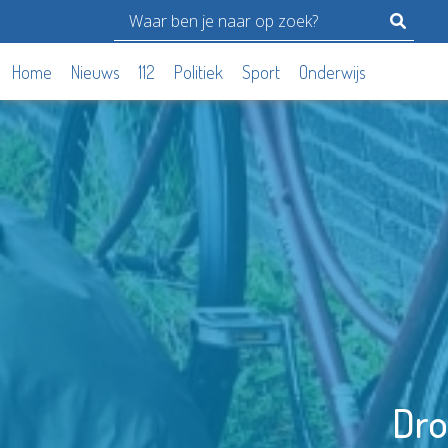
Home
Nieuws
112
Politiek
Sport
Onderwijs
Dro