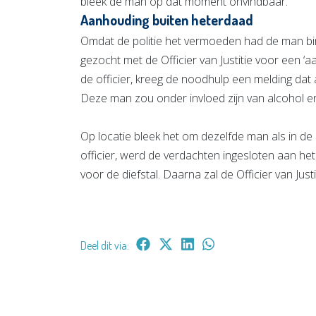
bleek de man op dat moment onvindbaar.”
Aanhouding buiten heterdaad
Omdat de politie het vermoeden had de man bin
gezocht met de Officier van Justitie voor een ‘
de officier, kreeg de noodhulp een melding dat 
Deze man zou onder invloed zijn van alcohol en h
Op locatie bleek het om dezelfde man als in de 
officier, werd de verdachten ingesloten aan h
voor de diefstal. Daarna zal de Officier van Just
Deel dit via: