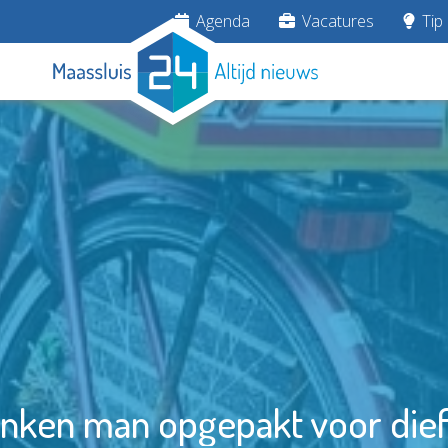
Agenda
Vacatures
Tip 
nken man opgepakt voor dief