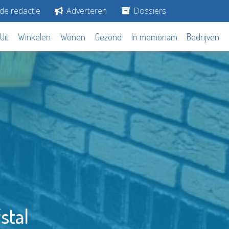
de redactie
Adverteren
Dossiers
Uit
Winkelen
Wonen
Gezond
In memoriam
Bedrijven
stal