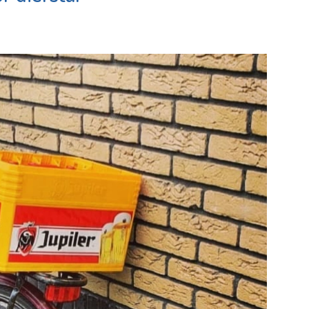
Naut
c
Bekijk de pagina
e pagina