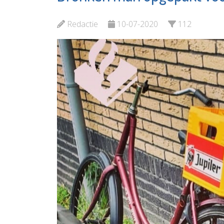
en cijferhelden
Elckerly
Redactie
10-07-2020
112
Bekijk de pagina
Bekijk d