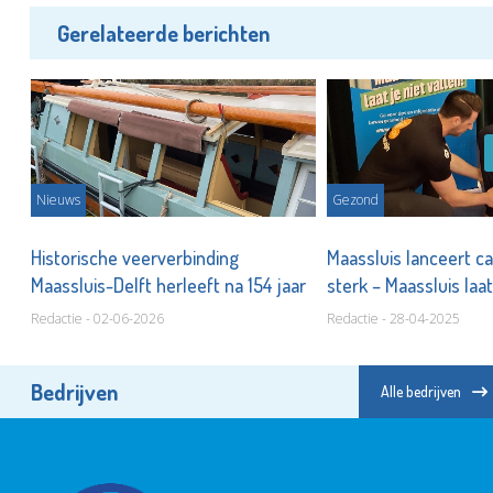
Gerelateerde berichten
Nieuws
Gezond
Historische veerverbinding
Maassluis lanceert c
Maassluis-Delft herleeft na 154 jaar
sterk – Maassluis laat
Redactie - 02-06-2026
Redactie - 28-04-2025
Bedrijven
Alle bedrijven