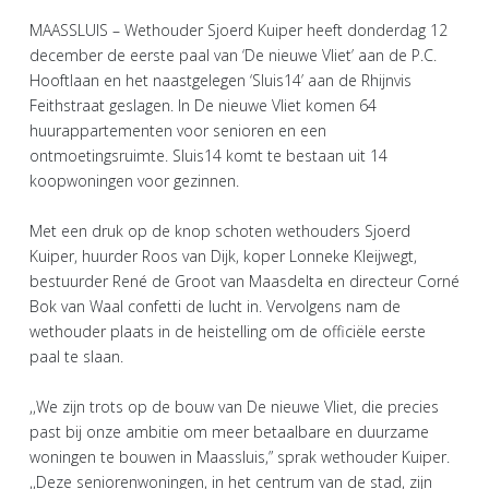
MAASSLUIS – Wethouder Sjoerd Kuiper heeft donderdag 12
december de eerste paal van ‘De nieuwe Vliet’ aan de P.C.
Hooftlaan en het naastgelegen ‘Sluis14’ aan de Rhijnvis
Feithstraat geslagen. In De nieuwe Vliet komen 64
huurappartementen voor senioren en een
ontmoetingsruimte. Sluis14 komt te bestaan uit 14
koopwoningen voor gezinnen.
Met een druk op de knop schoten wethouders Sjoerd
Kuiper, huurder Roos van Dijk, koper Lonneke Kleijwegt,
bestuurder René de Groot van Maasdelta en directeur Corné
Bok van Waal confetti de lucht in. Vervolgens nam de
wethouder plaats in de heistelling om de officiële eerste
paal te slaan.
,,We zijn trots op de bouw van De nieuwe Vliet, die precies
past bij onze ambitie om meer betaalbare en duurzame
woningen te bouwen in Maassluis,” sprak wethouder Kuiper.
,,Deze seniorenwoningen, in het centrum van de stad, zijn