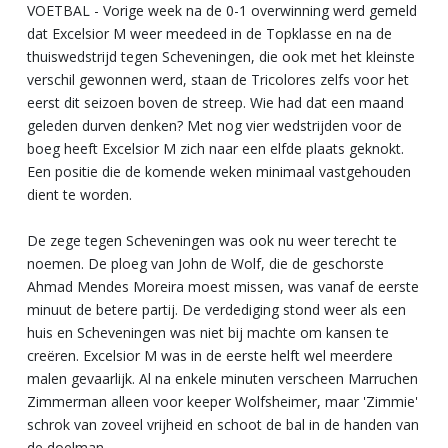
VOETBAL - Vorige week na de 0-1 overwinning werd gemeld
dat Excelsior M weer meedeed in de Topklasse en na de
thuiswedstrijd tegen Scheveningen, die ook met het kleinste
verschil gewonnen werd, staan de Tricolores zelfs voor het
eerst dit seizoen boven de streep. Wie had dat een maand
geleden durven denken? Met nog vier wedstrijden voor de
boeg heeft Excelsior M zich naar een elfde plaats geknokt.
Een positie die de komende weken minimaal vastgehouden
dient te worden.
De zege tegen Scheveningen was ook nu weer terecht te
noemen. De ploeg van John de Wolf, die de geschorste
Ahmad Mendes Moreira moest missen, was vanaf de eerste
minuut de betere partij. De verdediging stond weer als een
huis en Scheveningen was niet bij machte om kansen te
creëren. Excelsior M was in de eerste helft wel meerdere
malen gevaarlijk. Al na enkele minuten verscheen Marruchen
Zimmerman alleen voor keeper Wolfsheimer, maar 'Zimmie'
schrok van zoveel vrijheid en schoot de bal in de handen van
de doelman.