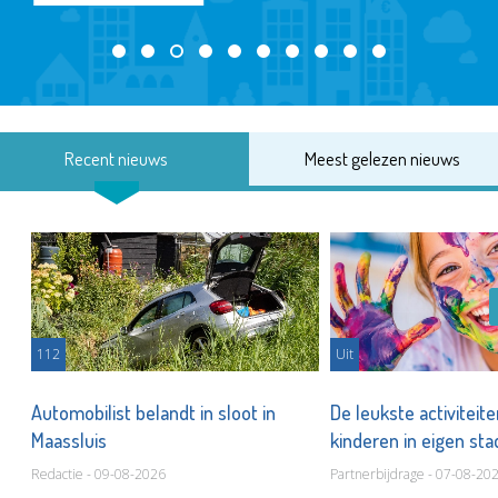
Recent nieuws
Meest gelezen nieuws
112
Uit
Automobilist belandt in sloot in
De leukste activiteit
Maassluis
kinderen in eigen st
Redactie - 09-08-2026
Partnerbijdrage - 07-08-20