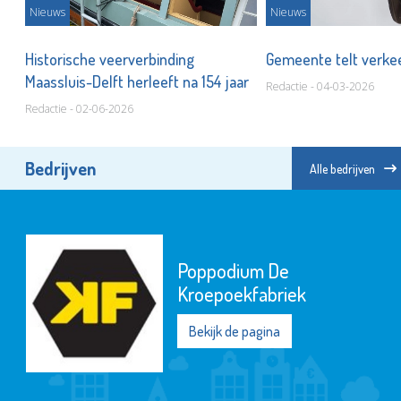
Nieuws
Nieuws
en
Historische veerverbinding
Gemeente telt verkee
Maassluis-Delft herleeft na 154 jaar
Redactie - 04-03-2026
Redactie - 02-06-2026
Bedrijven
Alle bedrijven
Poppodium De
Kroepoekfabriek
Bekijk de pagina