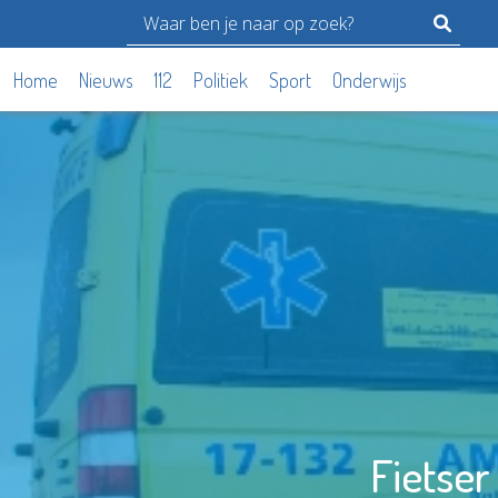
Home
Nieuws
112
Politiek
Sport
Onderwijs
Fietser