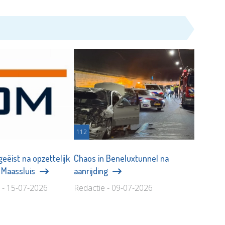
112
geëist na opzettelijk
Chaos in Beneluxtunnel na
n Maassluis
aanrijding
 - 15-07-2026
Redactie - 09-07-2026