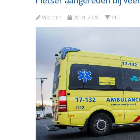
Minters
Bekijk
Bekijk de pagina
Redactie
28-01-2020
112