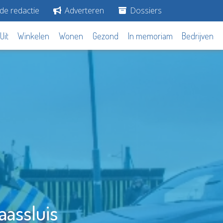
de redactie
Adverteren
Dossiers
Uit
Winkelen
Wonen
Gezond
In memoriam
Bedrijven
aassluis